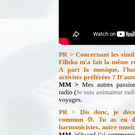
PR > Concernant les simili
Filisko m'a fait la même r
A part la musique, l'ha
activités préférées ? D'aut
MM >
Mes autres passions
radio (
Je suis animateur rad
voyages.
PR > Dis donc, je déco
commun
. Tu as eu d
harmonicistes, autre musici
MM >
Quand j'ai commencé 