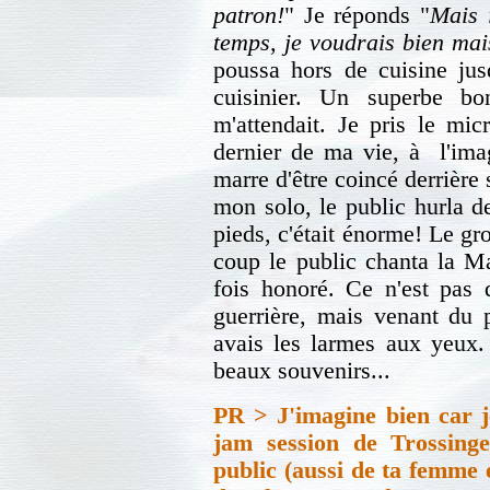
patron!
" Je réponds "
Mais i
temps, je voudrais bien mais
poussa hors de cuisine ju
cuisinier. Un superbe b
m'attendait. Je pris le mic
dernier de ma vie, à l'imag
marre d'être coincé derrière 
mon solo, le public hurla d
pieds, c'était énorme! Le gro
coup le public chanta la Ma
fois honoré. Ce n'est pas 
guerrière, mais venant du p
avais les larmes aux yeux
beaux souvenirs...
PR >
J'imagine bien car 
jam session de Trossinge
public (aussi de ta femme e