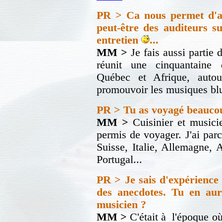
PR > Ca nous permet d'av
peut-être des auditeurs s
entretien
...
MM >
Je fais aussi partie
réunit une cinquantaine 
Québec et Afrique, autour
promouvoir les musiques blu
PR >
Tu as voyagé beauco
MM >
Cuisinier et musici
permis de voyager. J'ai parc
Suisse, Italie, Allemagne, 
Portugal...
PR > Je sais d'expérience
des anecdotes.
Tu en aur
musicien ?
MM >
C'était à l'époque où 