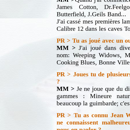
James Cotton, Dr.Feelg
Butterfield, J.Geils Band...
J'ai cassé mes premières la
Calibre 12 dans les caves To
PR > Tu as joué avec un o
MM >
J'ai joué dans div
nom: Weeping Widows, Ma
Cooking Blues, Bonne Ville
PR > Joues tu de plusieur
?
MM >
Je ne joue que du dia
gammes : Mineure naturel
beaucoup la guimbarde; c'est
PR > Tu as connu Jean We
ne connaissent malheureu
nous en parler ?