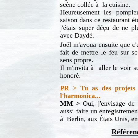
scène collée à la cuisine.
Heureusement les pompier
saison dans ce restaurant éta
j'étais super déçu de ne pl
avec Daydé.
Joël m'avoua ensuite que c'é
fait de mettre le feu sur s
sens propre.
Il m'invita à aller le voir s
honoré.
PR > Tu as des projets 
l'harmonica...
MM >
Oui, j'envisage de f
aussi faire un enregistreme
à Berlin, aux États Unis, en
Référenc