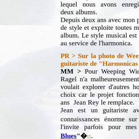
lequel nous avons enregi
deux albums.
Depuis deux ans avec mon pro
de style et exploite toutes 
album. Le style musical est i
au service de l'harmonica.
PR > Sur la photo de
Weep
guitariste de
"Harmonicas s
MM >
Pour Weeping Wido
Ragel n'a malheureusement p
voulait explorer d'autres h
choix car le projet fonctio
ans Jean Rey le remplace.
Jean est un guitariste 
connaissances énorme sur
l'invite parfois pour m
Blues
"�
.