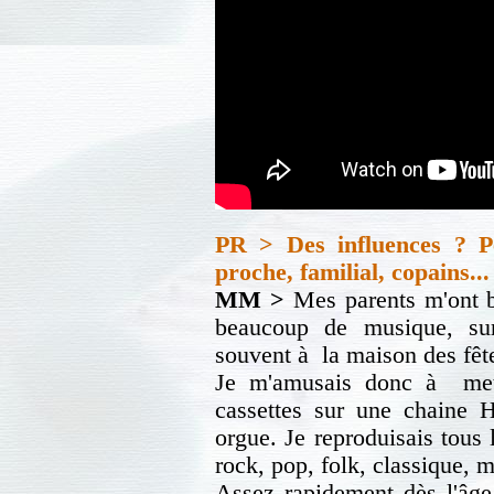
PR > Des influences ? Pe
proche, familial, copains...
MM >
Mes parents m'ont be
beaucoup de musique, surt
souvent à la maison des fêt
Je m'amusais donc à mett
cassettes sur une chaine H
orgue. Je reproduisais tous 
rock, pop, folk, classique, m
Assez rapidement dès l'âge 