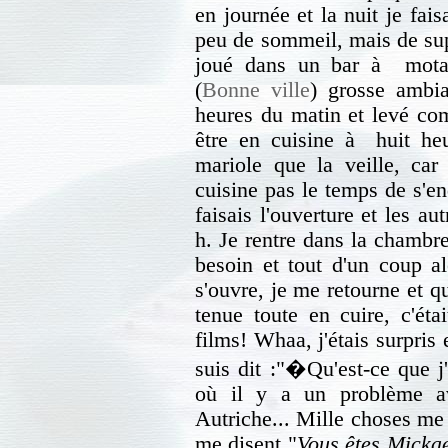
en journée et la nuit je fai
peu de sommeil, mais de sup
joué dans un bar à motar
(
Bonne ville
) grosse ambia
heures du matin et levé co
être en cuisine à huit heu
mariole que la veille, car 
cuisine pas le temps de s'end
faisais l'ouverture et les au
h. Je rentre dans la chambre 
besoin et tout d'un coup alo
s'ouvre, je me retourne et q
tenue toute en cuire, c'éta
films! Whaa, j'étais surpris 
suis dit :"�Qu'est-ce que j
où il y a un problème av
Autriche... Mille choses me 
me disent "
Vous êtes Mickae