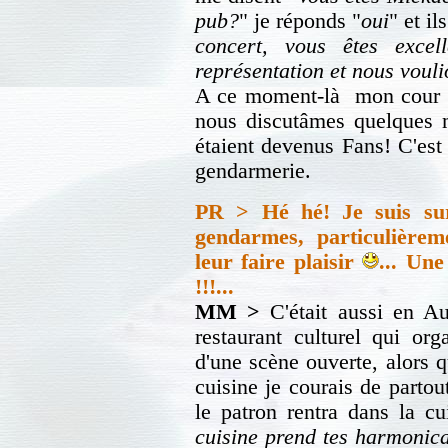
pub?
" je réponds "
oui
" et i
concert, vous êtes exce
représentation et nous voulio
A ce moment-là mon cour pr
nous discutâmes quelques m
étaient devenus Fans! C'est
gendarmerie.
PR > Hé hé! Je suis sure
gendarmes, particulièrem
leur faire plaisir
...
Une 
!!!...
MM >
C'était aussi en Aut
restaurant culturel qui or
d'une scène ouverte, alors q
cuisine je courais de parto
le patron rentra dans la cu
cuisine prend tes harmonicas