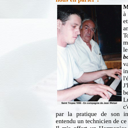
M
à
e
a
T
m
l
b
v
i
l
J
b
L
c
par la pratique de son in
entendu un technicien de ce