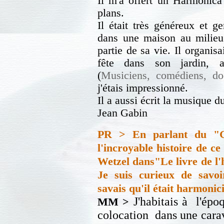
Il m'a offert un Harmonica
plans.
Il était très généreux et ge
dans une maison au milieu
partie de sa vie. Il organi
fête dans son jardin, a
(
Musiciens, comédiens, doct
j'étais impressionné.
Il a aussi écrit la musique d
Jean Gabin
PR > En parlant du "Gr
l'incroyable histoire de c
Wetzel dans"Le livre de l'
Je suis curieux de savoi
savais qu'il était harmonic
J'habitais à l'épo
MM >
colocation dans une cara