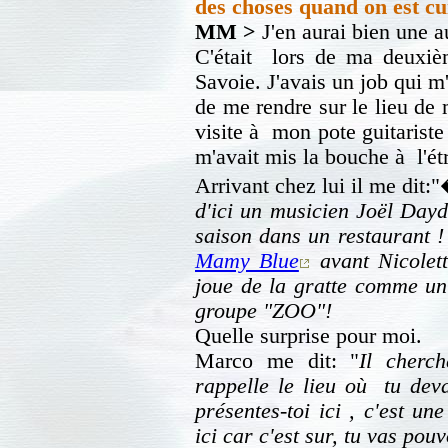
des choses quand on est cu
MM >
J'en aurai bien une au
C'était lors de ma deuxiè
Savoie. J'avais un job qui m
de me rendre sur le lieu de m
visite à mon pote guitarist
m'avait mis la bouche à l'étr
Arrivant chez lui il me dit:
d'ici un musicien Joël Dayd
saison dans un restaurant !
Mamy Blue
avant Nicolett
joue de la gratte comme un 
groupe "ZOO"!
Quelle surprise pour moi.
Marco me dit: "
Il cherc
rappelle le lieu où tu deva
présentes-toi ici , c'est u
ici car c'est sur, tu vas pouv