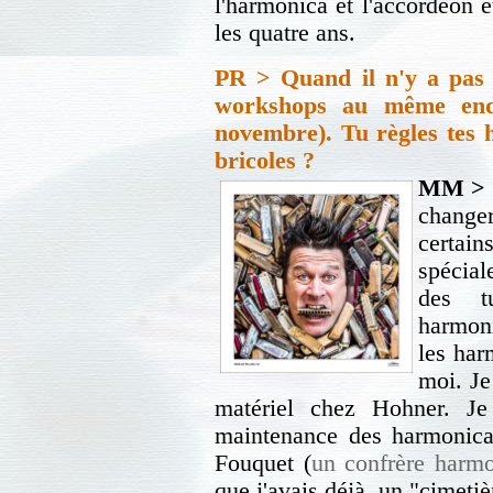
l'harmonica et l'accordéon 
les quatre ans.
PR > Quand il n'y a pas l
workshops au même end
novembre). Tu règles tes 
bricoles ?
MM >
changer
certa
spécial
des t
harmoni
les har
moi. Je
matériel chez Hohner. Je
maintenance des harmonica
Fouquet (
un confrère harmo
que j'avais déjà un "cimetiè