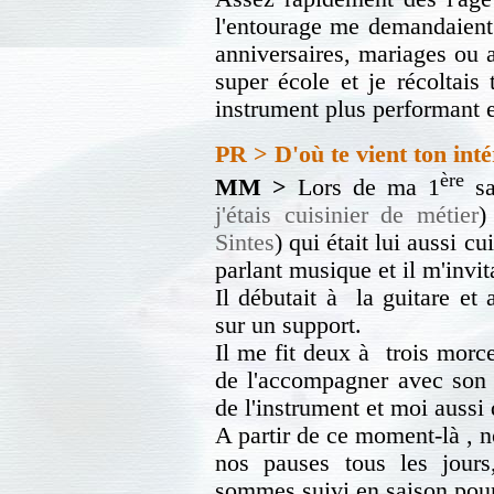
l'entourage me demandaient d
anniversaires, mariages ou au
super école et je récoltais
instrument plus performant e
PR > D'où te vient ton inté
ère
MM >
Lors de ma 1
sa
j'étais cuisinier de métier
)
Sintes
) qui était lui aussi c
parlant musique et il m'invit
Il débutait à la guitare e
sur un support.
Il me fit deux à trois morc
de l'accompagner avec son h
de l'instrument et moi aussi d
A partir de ce moment-là , n
nos pauses tous les jour
sommes suivi en saison pour