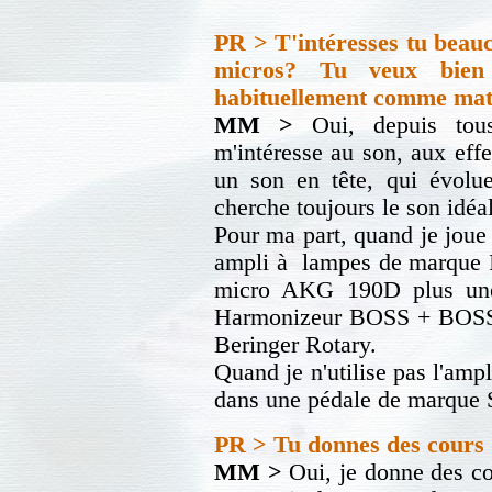
PR > T'intéresses tu beauco
micros? Tu veux bien 
habituellement comme maté
MM >
Oui, depuis tous
m'intéresse au son, aux eff
un son en tête, qui évolue
cherche toujours le son idéal
Pour ma part, quand je joue
ampli à lampes de marque I
micro AKG 190D plus u
Harmonizeur BOSS + BOSS 
Beringer Rotary.
Quand je n'utilise pas l'am
dans une pédale de marque
PR > Tu donnes des cours
MM >
Oui, je donne des co